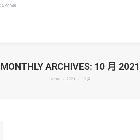
 CA 90048
MONTHLY ARCHIVES:
10 月 2021
You are here:
Home
2021
10 月