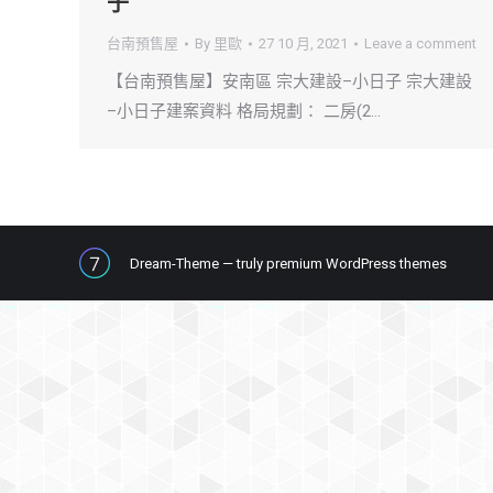
子
台南預售屋
By
里歐
27 10 月, 2021
Leave a comment
【台南預售屋】安南區 宗大建設–小日子 宗大建設
–小日子建案資料 格局規劃： 二房(2…
Dream-Theme — truly
premium WordPress themes