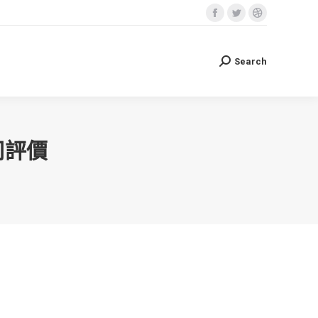
Facebook
Twitter
Dribbble
Search
Search:
page
page
page
opens
opens
opens
Search
Search:
in
in
in
new
new
new
window
window
window
司評價