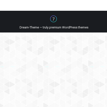
Dream-Theme — truly
premium WordPress themes