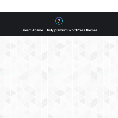
Dream-Theme — truly
premium WordPress themes