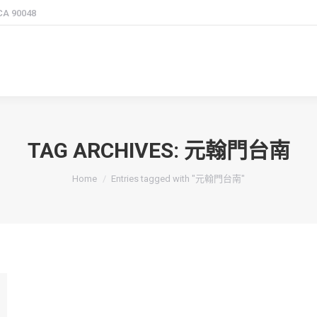
 CA 90048
TAG ARCHIVES:
元翰門台南
You are here:
Home
Entries tagged with "元翰門台南"