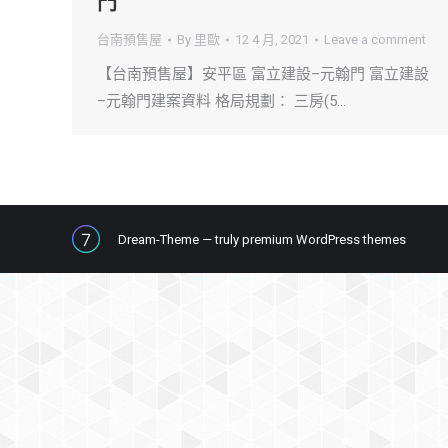
門
台南預售屋
By
里歐
12 4 月, 2021
Leave a comment
【台南預售屋】安平區 富立建設–元翰門 富立建設
–元翰門建案資料 格局規劃： 三房(5…
Dream-Theme — truly
premium WordPress themes