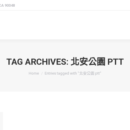
 CA 90048
TAG ARCHIVES:
北安公園 PTT
You are here:
Home
Entries tagged with "北安公園 ptt"