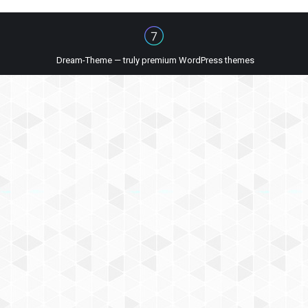
Dream-Theme — truly
premium WordPress themes