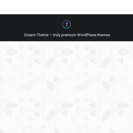
Dream-Theme — truly
premium WordPress themes