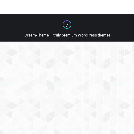
Dream-Theme — truly
premium WordPress themes