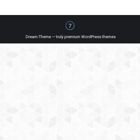
Dream-Theme — truly
premium WordPress themes