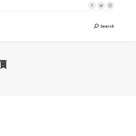
Facebook
Twitter
Dribbble
Search
Search:
page
page
page
opens
opens
opens
Search
Search:
in
in
in
new
new
new
window
window
window
價