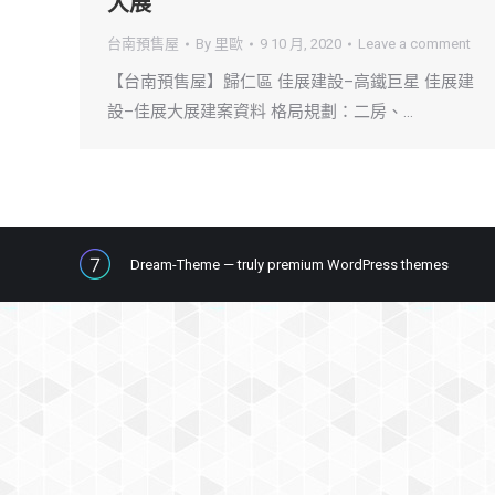
大展
台南預售屋
By
里歐
9 10 月, 2020
Leave a comment
【台南預售屋】歸仁區 佳展建設–高鐵巨星 佳展建
設–佳展大展建案資料 格局規劃：二房、…
Dream-Theme — truly
premium WordPress themes