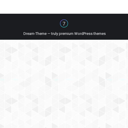
Dream-Theme — truly
premium WordPress themes