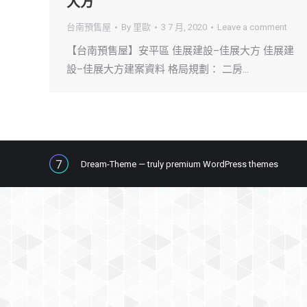
大方
台南預售屋
By
里歐
3 7 月, 2020
Leave a comment
【台南預售屋】安平區 佳展建設–佳展大方 佳展建
設–佳展大方建案資料 格局規劃： 二房…
Dream-Theme — truly
premium WordPress themes