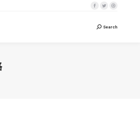
Facebook
Twitter
Dribbble
Search
Search:
page
page
page
opens
opens
opens
Search
Search:
in
in
in
new
new
new
window
window
window
格