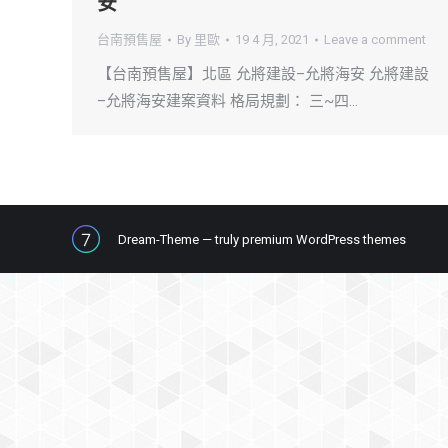
安
台南預售屋
By
里歐
19 4 月, 2021
Leave a comment
【台南預售屋】北區 允將建設–允將海安 允將建設
–允將海安建案資料 格局規劃： 三~四…
Dream-Theme — truly
premium WordPress themes