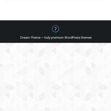
Dream-Theme — truly
premium WordPress themes