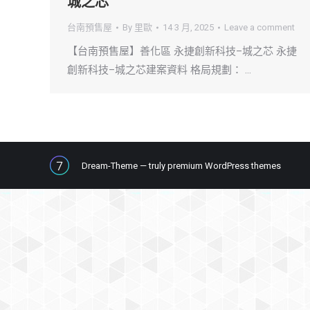
城之芯
台南預售屋
By
里歐
14 3 月, 2025
Leave a comment
【台南預售屋】善化區 永捷創新科技–城之芯 永捷
創新科技–城之芯建案資料 格局規劃： …
Dream-Theme — truly
premium WordPress themes