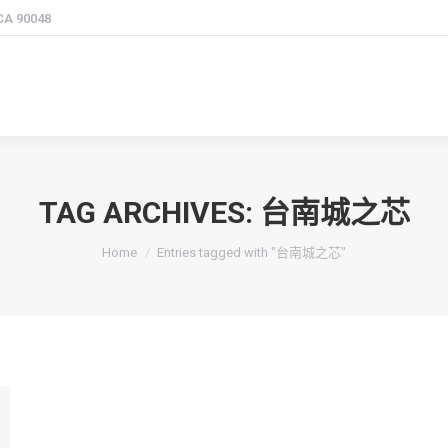
 CA 90048
TAG ARCHIVES:
台南城之芯
You are here:
Home
Entries tagged with "台南城之芯"