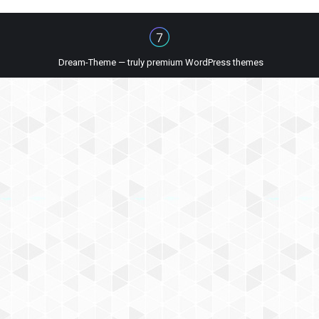
Dream-Theme — truly
premium WordPress themes