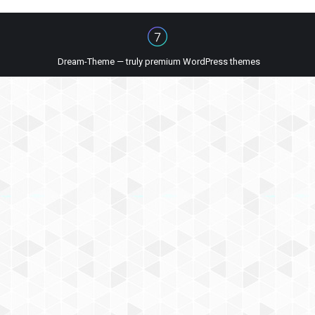
Dream-Theme — truly
premium WordPress themes