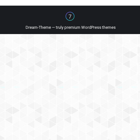
Dream-Theme — truly
premium WordPress themes