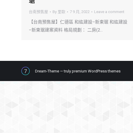
琚
台南預售屋
By
里歐
7 9 月, 2022
Leave a comment
【台南預售屋】仁德區 和紘建設–新東琚 和紘建設
–新東琚建案資料 格局規劃： 二房(2…
Dream-Theme — truly
premium WordPress themes