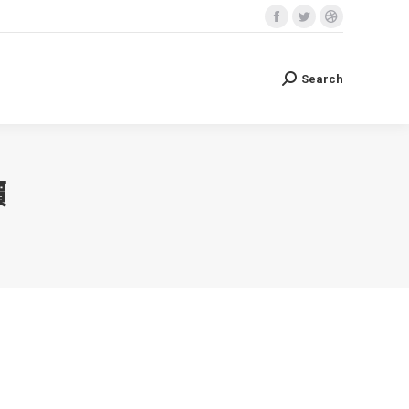
Facebook
Twitter
Dribbble
Search
Search:
page
page
page
opens
opens
opens
Search
Search:
in
in
in
new
new
new
window
window
window
價