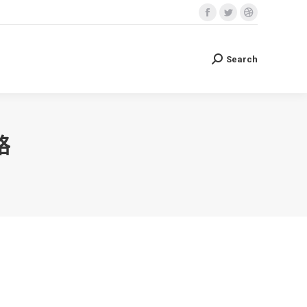
Facebook
Twitter
Dribbble
Search
Search:
page
page
page
opens
opens
opens
Search
Search:
in
in
in
new
new
new
window
window
window
格