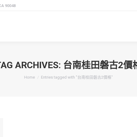
 CA 90048
TAG ARCHIVES:
台南桂田磐古2價
You are here:
Home
Entries tagged with "台南桂田磐古2價格"