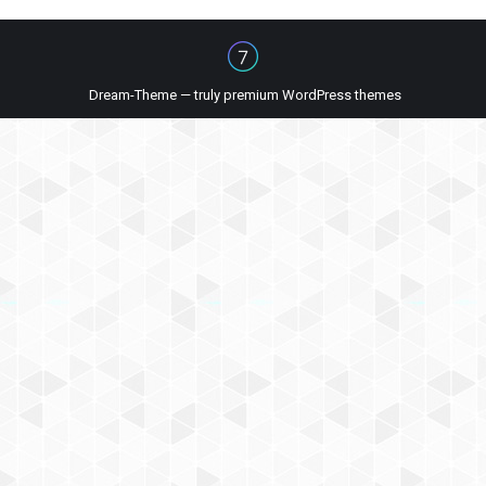
Dream-Theme — truly
premium WordPress themes