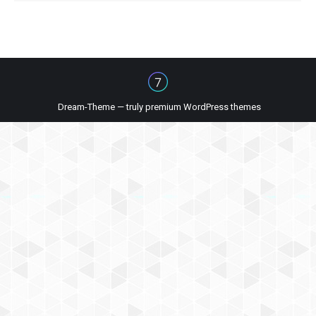
Dream-Theme — truly
premium WordPress themes