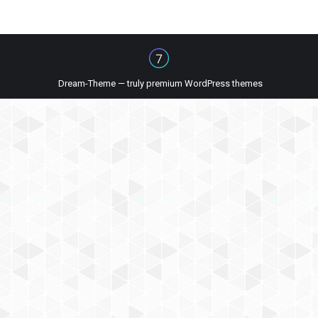
Dream-Theme — truly
premium WordPress themes