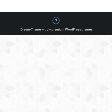
Dream-Theme — truly
premium WordPress themes