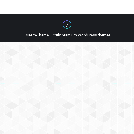
Dream-Theme — truly
premium WordPress themes