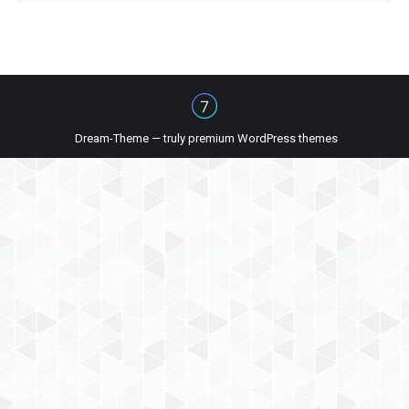
Dream-Theme — truly
premium WordPress themes