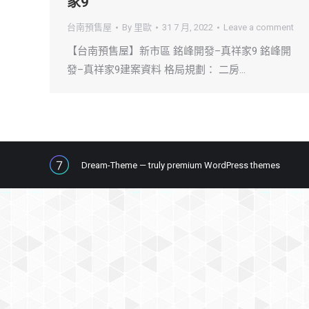
家9
台南預售屋
By
里歐
31 7 月, 2022
Leave a comment
【台南預售屋】新市區 銘峰開發–真祥家9 銘峰開
發–真祥家9建案資料 格局規劃： 二房…
Dream-Theme — truly
premium WordPress themes