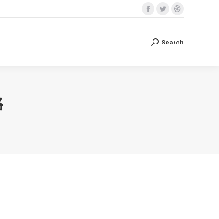
Facebook
Twitter
Dribbble
Search
Search:
page
page
page
opens
opens
opens
Search
Search:
in
in
in
new
new
new
window
window
window
格