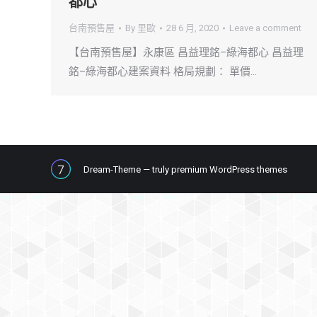
都心
台南預售屋
By
里歐
28 6 月, 2020
Leave a comment
【台南預售屋】永康區 昌益理銘–綠海都心 昌益理
銘–綠海都心建案資料 格局規劃： 單價…
Dream-Theme — truly
premium WordPress themes