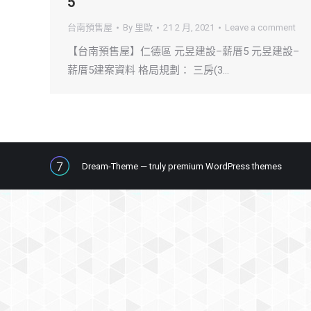
5
台南預售屋
By
里歐
21 2 月, 2021
Leave a comment
【台南預售屋】仁德區 元昱建設–薪厝5 元昱建設–
薪厝5建案資料 格局規劃： 三房(3…
Dream-Theme — truly
premium WordPress themes