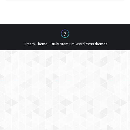
Dream-Theme — truly
premium WordPress themes