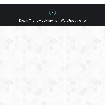
Dream-Theme — truly
premium WordPress themes