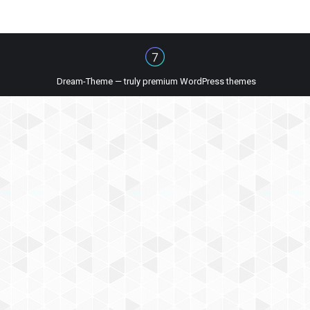
Dream-Theme — truly
premium WordPress themes