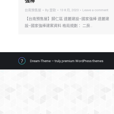
強棒
台南預售屋
By
里歐
13 8 月, 2020
Leave a comment
【台南預售屋】歸仁區 達麗建設–國家強棒 達麗建
設–國家強棒建案資料 格局規劃： 二房…
Dream-Theme — truly
premium WordPress themes