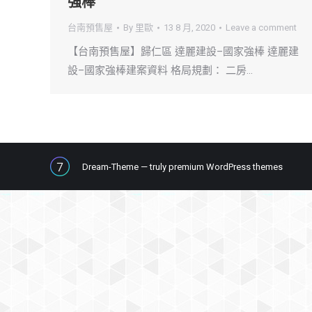
強棒
台南預售屋
By
里歐
13 8 月, 2020
Leave a comment
【台南預售屋】歸仁區 達麗建設–國家強棒 達麗建
設–國家強棒建案資料 格局規劃： 二房…
Dream-Theme — truly
premium WordPress themes