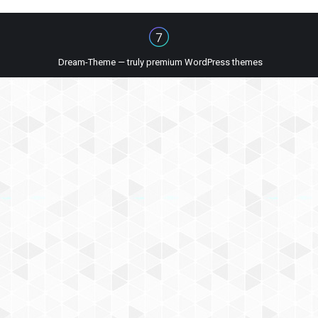
Dream-Theme — truly
premium WordPress themes