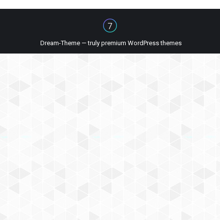
Dream-Theme — truly
premium WordPress themes