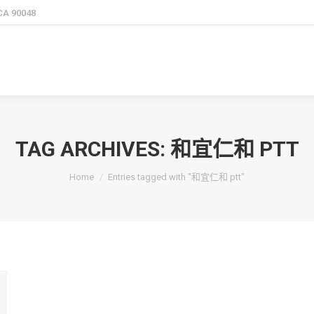
 CA 90048
TAG ARCHIVES:
和宜仁和 PTT
You are here:
Home
Entries tagged with "和宜仁和 ptt"