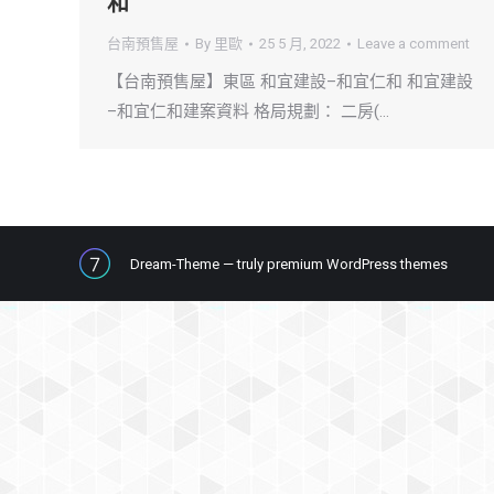
和
台南預售屋
By
里歐
25 5 月, 2022
Leave a comment
【台南預售屋】東區 和宜建設–和宜仁和 和宜建設
–和宜仁和建案資料 格局規劃： 二房(…
Dream-Theme — truly
premium WordPress themes