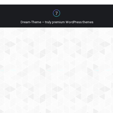
Dream-Theme — truly
premium WordPress themes