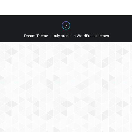
Dream-Theme — truly
premium WordPress themes