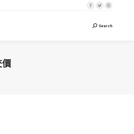
Facebook
Twitter
Dribbble
Search
Search:
page
page
page
opens
opens
opens
Search
Search:
in
in
in
new
new
new
window
window
window
交價