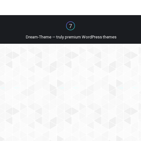
Dream-Theme — truly
premium WordPress themes