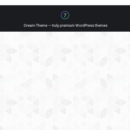
Dream-Theme — truly
premium WordPress themes