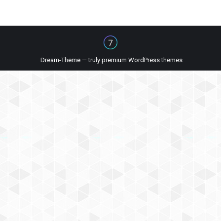
Dream-Theme — truly
premium WordPress themes