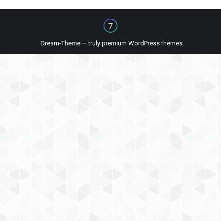
Dream-Theme — truly
premium WordPress themes