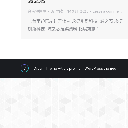
城之芯
台南預售屋
By
里歐
14 3 月, 2025
Leave a comment
【台南預售屋】善化區 永捷創新科技–城之芯 永捷
創新科技–城之芯建案資料 格局規劃： …
Dream-Theme — truly
premium WordPress themes