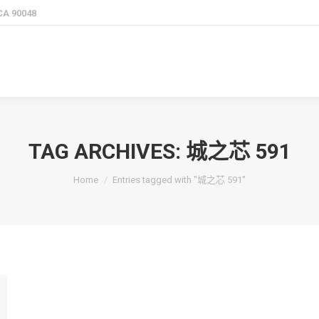
 CA 90048
TAG ARCHIVES:
城之芯 591
You are here:
Home
Entries tagged with "城之芯 591"