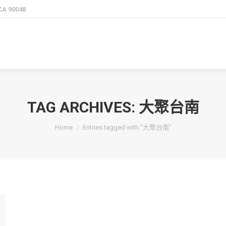
 CA 90048
TAG ARCHIVES:
大聚台南
You are here:
Home
Entries tagged with "大聚台南"