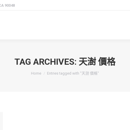
 CA 90048
TAG ARCHIVES:
天澍 價格
You are here:
Home
Entries tagged with "天澍 價格"