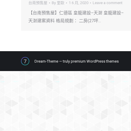
台南預售屋
By
里歐
1 6 月, 2020
Leave a comment
【台南預售屋】仁德區 皇龍建設–天澍 皇龍建設–
天澍建案資料 格局規劃： 二房(27坪…
Dream-Theme — truly
premium WordPress themes