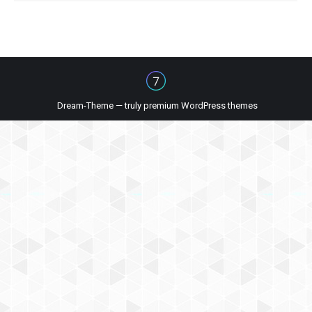
Dream-Theme — truly
premium WordPress themes