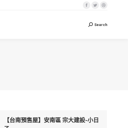
Facebook
Twitter
Dribbble
Search
Search:
page
page
page
opens
opens
opens
Search
Search:
in
in
in
new
new
new
window
window
window
【台南預售屋】安南區 宗大建設-小日