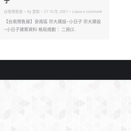
子
台南預售屋
By
里歐
27 10 月, 2021
Leave a comment
【台南預售屋】安南區 宗大建設–小日子 宗大建設
–小日子建案資料 格局規劃： 二房(2…