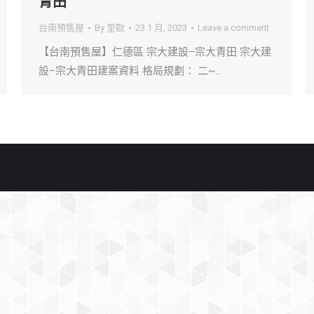
青田
台南預售屋
By
里歐
23 1 月, 2023
Leave a comment
【台南預售屋】仁德區 宗大建設–宗大青田 宗大建
設–宗大青田建案資料 格局規劃： 二~…