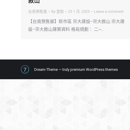
敘山
台南預售屋
By
里歐
23 1 月, 2023
Leave a comment
【台南預售屋】新市區 宗大建設–宗大敘山 宗大建
設–宗大敘山建案資料 格局規劃： 二~…
Dream-Theme — truly
premium WordPress themes